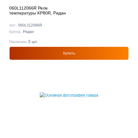
060L112066R Реле
температуры KP80R, Ридан
Арт:
060L112066R
Бренд:
Ридан
Наличие:
3 шт.
Купить