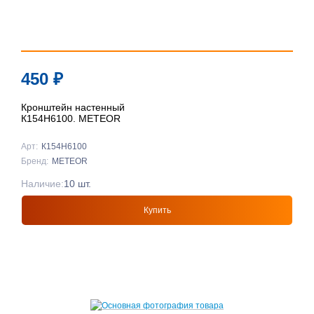
450
₽
Кронштейн настенный
К154Н6100. METEOR
Арт:
К154Н6100
Бренд:
METEOR
Наличие:
10 шт.
Купить