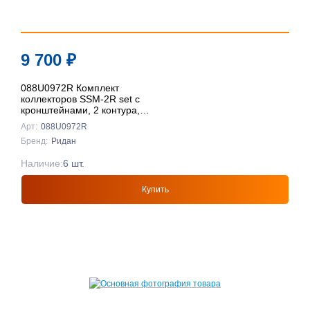
9 700
₽
088U0972R Комплект
коллекторов SSM-2R set с
кронштейнами, 2 контура,
Ридан
Арт:
088U0972R
Бренд:
Ридан
Наличие:
6 шт.
Купить