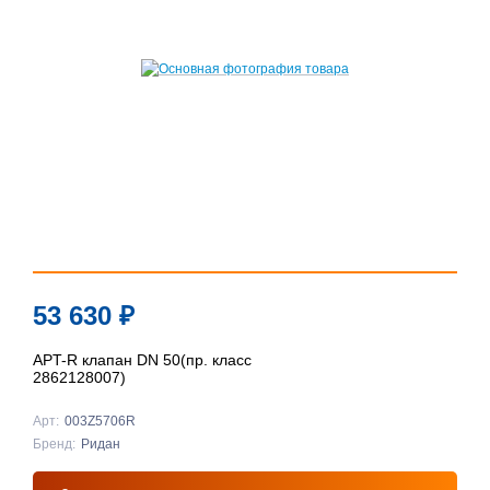
53 630
₽
APT-R клапан DN 50(пр. класс
2862128007)
Арт:
003Z5706R
Бренд:
Ридан