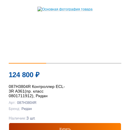
124 800
₽
087H3804R Контроллер ECL-
3R A361(пр. класс
0801711912), Ридан
Арт:
087H3804R
Бренд:
Ридан
Наличие:
3 шт.
Купить