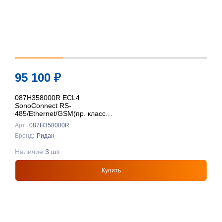
95 100
₽
087H358000R ECL4
SonoConnect RS-
485/Ethernet/GSM(пр. класс
0801708016), Ридан
Арт:
087H358000R
Бренд:
Ридан
Наличие:
3 шт.
Купить