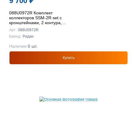
9 700
₽
088U0972R Комплект
коллекторов SSM-2R set с
кронштейнами, 2 контура,
Ридан
Арт:
088U0972R
Бренд:
Ридан
Наличие:
6 шт.
Купить