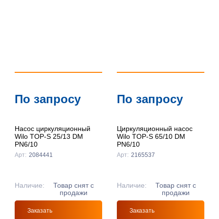
идан
идан
ilo
идан
идан
Подробнее
Подробнее
идан
88U0972R
786628
786629
Подробнее
Подробнее
Подробнее
Подробнее
Подробнее
Подробнее
Подробнее
Подробнее
идан
ilo
ilo
.7976931348623157e308
.7976931348623157e308
Подробнее
Подробнее
EMEZA
EMEZA
VC20DN250
VC20DN400
Подробнее
Подробнее
Подробнее
Подробнее
Подробнее
idval
idval
.7976931348623157e308
60L126566R
136947
136971
Подробнее
Подробнее
Подробнее
EMEZA
идан
systems
systems
По запросу
По запросу
Подробнее
Подробнее
Подробнее
Насос циркуляционный
Циркуляционный насос
Wilo TOP-S 25/13 DM
Wilo TOP-S 65/10 DM
Подробнее
Подробнее
PN6/10
PN6/10
Подробнее
Подробнее
Подробнее
Арт:
2084441
Арт:
2165537
Наличие:
Товар снят с
Наличие:
Товар снят с
продажи
продажи
Заказать
Заказать