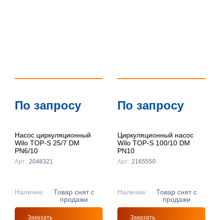
популярности
По цене ↑
По цене ↓
По названию
↑
По названию
По запросу
По запросу
↓
Насос циркуляционный
Циркуляционный насос
Wilo TOP-S 25/7 DM
Wilo TOP-S 100/10 DM
PN6/10
PN10
Арт:
2048321
Арт:
2165550
Наличие:
Товар снят с
Наличие:
Товар снят с
продажи
продажи
Заказать
Заказать