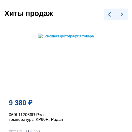
Хиты продаж
9 380
₽
060L112066R Реле
температуры KP80R, Ридан
Арт:
060L112066R