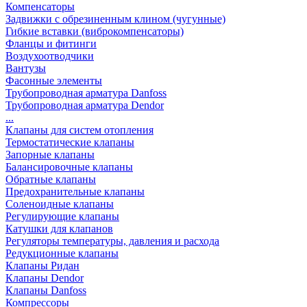
Компенсаторы
Задвижки с обрезиненным клином (чугунные)
Гибкие вставки (виброкомпенсаторы)
Фланцы и фитинги
Воздухоотводчики
Вантузы
Фасонные элементы
Трубопроводная арматура Danfoss
Трубопроводная арматура Dendor
...
Клапаны для систем отопления
Термостатические клапаны
Запорные клапаны
Балансировочные клапаны
Обратные клапаны
Предохранительные клапаны
Соленоидные клапаны
Регулирующие клапаны
Катушки для клапанов
Регуляторы температуры, давления и расхода
Редукционные клапаны
Клапаны Ридан
Клапаны Dendor
Клапаны Danfoss
Компрессоры