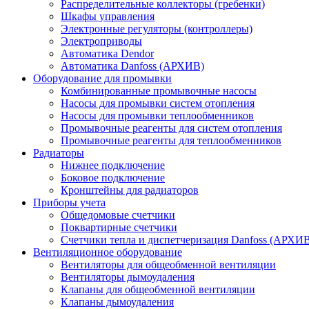
Распределительные коллекторы (гребенки)
Шкафы управления
Электронные регуляторы (контроллеры)
Электроприводы
Автоматика Dendor
Автоматика Danfoss (АРХИВ)
Оборудование для промывки
Комбинированные промывочные насосы
Насосы для промывки систем отопления
Насосы для промывки теплообменников
Промывочные реагенты для систем отопления
Промывочные реагенты для теплообменников
Радиаторы
Нижнее подключение
Боковое подключение
Кронштейны для радиаторов
Приборы учета
Общедомовые счетчики
Поквартирные счетчики
Счетчики тепла и диспетчеризация Danfoss (АРХИ
Вентиляционное оборудование
Вентиляторы для общеобменной вентиляции
Вентиляторы дымоудаления
Клапаны для общеобменной вентиляции
Клапаны дымоудаления