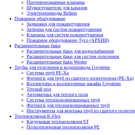
Противопожарные клапаны
Шумоглушители для каналов
Электроприводы Belimo
Пожарное оборудование
Задвижки для пожаротушения
Затворы для систем пожаротушения
Клапаны для систем пожаротушения
Пожарное оборудование Tyco (АРХИВ)
Расширительные баки
Расширительные баки для водоснабжения
Расширительные баки для систем отопления
Расширительные баки Wester
Трубы для отопления и водопровода Usystems
Система труб PE-Xa
Фитинги для труб из сшитого полиэтилена (PE-Xa)
Коллекторы и коллекторные шкафы Usystems
Теплый пол
Автоматика для теплого пола
Система теплоизолированных труб
Фитинги для теплоизолированных труб
Инструменты для монтажа труб из сшитого полиэт
Теплоизоляция K-Flex
Каучуковая теплоизоляция ST
Полиэтиленовая теплоизоляция PE