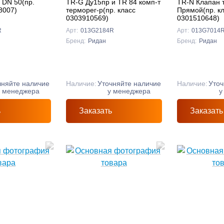
 DN 50(пр.
TR-G Ду15пр и TR 84 комп-т
TR-N Клапан т
8007)
терморег-р(пр. класс
Прямой(пр. к
0303910569)
0301510648)
R
Арт:
013G2184R
Арт:
013G7014
Бренд:
Ридан
Бренд:
Ридан
чняйте наличие
Наличие:
Уточняйте наличие
Наличие:
Уточ
у менеджера
у менеджера
у
ь
Заказать
Заказать