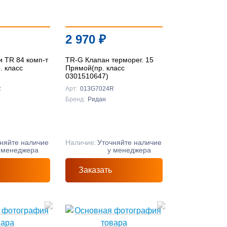
2 970
₽
и TR 84 комп-т
TR-G Клапан терморег. 15
. класс
Прямой(пр. класс
0301510647)
R
Арт:
013G7024R
Бренд:
Ридан
няйте наличие
Наличие:
Уточняйте наличие
 менеджера
у менеджера
Заказать