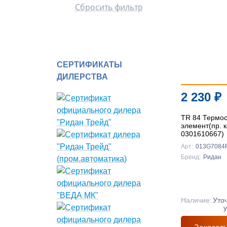
Сбросить фильтр
СЕРТИФИКАТЫ
ДИЛЕРСТВА
2 230
₽
TR 84 Термос
элемент(пр. 
0301610667)
Арт:
013G7084
Бренд:
Ридан
Наличие:
Уто