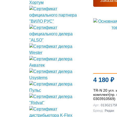
Заказат
4 180
₽
TR-N 20 угл. 
комплект(пр. 
0303910569)
Арт:
013G2175
Бренд:
Ридан