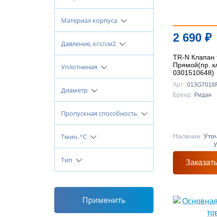
Материал корпуса
2 690
₽
Давление, кгс/см2
TR-N Клапан 
Прямой(пр. к
Уплотнения
0301510648)
Арт:
013G7016
Диаметр
Бренд:
Ридан
Пропускная способность
Тмин, °C
Наличие:
Уто
Тип
Заказат
Применить