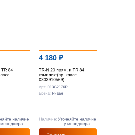
4 180
₽
и TR 84
TR-N 20 прям. и TR 84
класс
комплект(пр. класс
0303910569)
R
Арт:
013G2176R
Бренд:
Ридан
няйте наличие
Наличие:
Уточняйте наличие
 менеджера
у менеджера