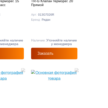
ерморег. 15
TR-G Клапан терморег. 20
ласс
Прямой
R
Арт:
013G7026R
Бренд:
Ридан
няйте наличие
Наличие:
Уточняйте наличие
 менеджера
у менеджера
Заказать