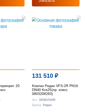
Заказать
131 510
₽
ерморег. 20
Клапан Ридан VFS-2R PN16
ласс
DN40 Kvs25(пр. класс
0803208283)
R
Арт:
065B1540R
Бренд:
Ридан