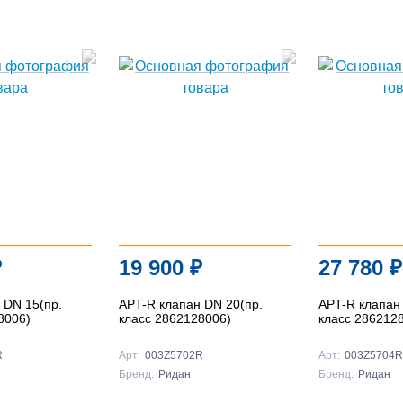
₽
19 900
₽
27 780
₽
 DN 15(пр.
APT-R клапан DN 20(пр.
APT-R клапан
8006)
класс 2862128006)
класс 286212
R
Арт:
003Z5702R
Арт:
003Z5704R
Бренд:
Ридан
Бренд:
Ридан