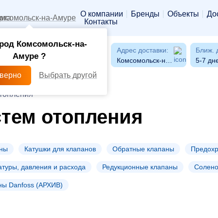
О компании
Бренды
Объекты
До
мсомольск-на-Амуре
Контакты
род Комсомольск-на-
Адрес доставки:
Ближ. 
Амуре ?
Комсомольск-на-Амуре
5-7 дн
 верно
Выбрать другой
отопления
стем отопления
аны
Катушки для клапанов
Обратные клапаны
Предохр
туры, давления и расхода
Редукционные клапаны
Солено
ны Danfoss (АРХИВ)