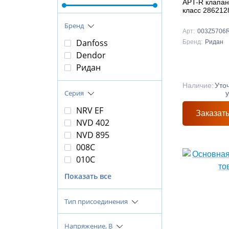
APT-R клапан
класс 286212
Бренд
Арт:
003Z5706
Danfoss
Бренд:
Ридан
Dendor
Ридан
Наличие:
Уто
Серия
NRV EF
Заказат
NVD 402
NVD 895
008C
010C
Показать все
Тип присоединения
Напряжение, В