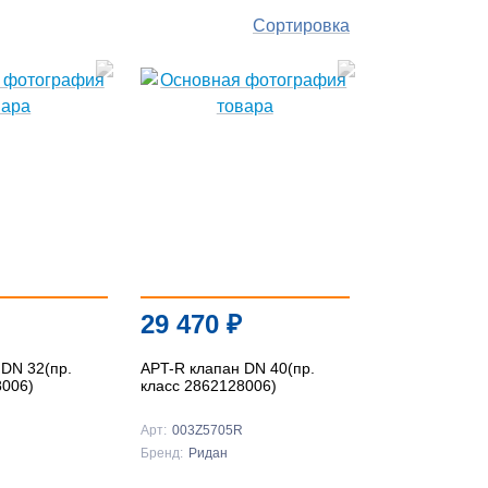
Сортировка
По
популярности
По цене ↑
По цене ↓
По названию ↑
29 470
₽
По названию ↓
 DN 32(пр.
APT-R клапан DN 40(пр.
8006)
класс 2862128006)
Арт:
003Z5705R
Бренд:
Ридан