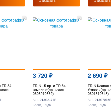
ь
Заказать
Заказать
Подробнее
Подробнее
Подробнее
3 720
₽
2 690
₽
и TR 84
TR-N 15 пр. и TR 84
TR-N Клапан т
класс
комплект(пр. класс
Угловой(пр. к
0303910569)
0301510648)
R
Арт:
013G2174R
Арт:
013G7015
Бренд:
Ридан
Бренд:
Ридан