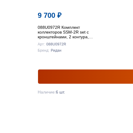
9 700
₽
088U0972R Комплект
коллекторов SSM-2R set с
кронштейнами, 2 контура,
Ридан
Арт:
088U0972R
Бренд:
Ридан
Наличие:
6 шт.