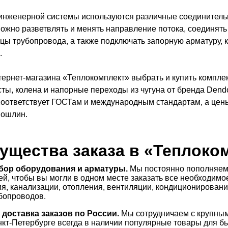
инженерной системы используются различные соединител
жно разветвлять и менять направление потока, соединять 
нцы трубопровода, а также подключать запорную арматуру,
.
нтернет-магазина «Теплокомплект» выбрать и купить компл
сты, колена и напорные переходы из чугуна от бренда Dendo
оответствует ГОСТам и международным стандартам, а цены 
пошлин.
ущества заказа в «Теплоко
ор оборудования и арматуры.
Мы постоянно пополняем 
й, чтобы вы могли в одном месте заказать все необходим
я, канализации, отопления, вентиляции, кондиционирован
бопроводов.
доставка заказов по России.
Мы сотрудничаем с крупным
кт-Петербурге всегда в наличии популярные товары для бы