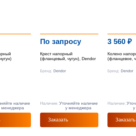
По запросу
3 560
₽
орный
Крест напорный
Колено напор
чугун)
(фланцевый, чугун), Dendor
(фланцевое, ч
Бренд:
Dendor
Бренд:
Dendor
чняйте наличие
Наличие:
Уточняйте наличие
Наличие:
Уточ
у менеджера
у менеджера
у
ь
Заказать
Заказать