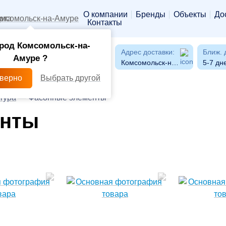
О компании
Бренды
Объекты
До
мсомольск-на-Амуре
Контакты
род Комсомольск-на-
Адрес доставки:
Ближ. 
Амуре ?
Комсомольск-на-Амуре
5-7 дн
 верно
Выбрать другой
тура
—
Фасонные элементы
енты