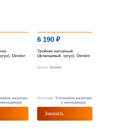
По цене ↑
По цене ↓
По названию ↑
6 190
₽
По названию ↓
ное
Тройник напорный
угун), Dendor
(фланцевый, чугун), Dendor
Бренд:
Dendor
няйте наличие
Наличие:
Уточняйте наличие
 менеджера
у менеджера
Заказать