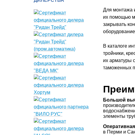
ДИЛЕРСТВА
Для монтажа 
их помощью мо
закрывать ко
оборудование
В каталоге и
тройники, кре
их арматуры с
таможенных 
Преим
Большой выб
производителе
водоснабжени
элементы тру
Оперативная 
в Перми и Сан