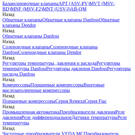
Балансировочные клапаны
APT (ASV-PV)
MVT (MSV-
BD)
MNF (MSV-F2)
MNT (USV-I)
AB-QM
Назад
Обратные клапаны
Обратные клапаны Danfoss
Обратные
клапаны Dendor
Назад
Обратные клапаны Danfoss
Назад
Соленоидные клапаны
Соленоидные клапаны
Danfoss
Соленоидные клапаны Dendor
Назад
Регуляторы температуры, давления и расхода
Регуляторы
температуры Danfoss
Регуляторы давления Danfoss
Регуляторы
расхода Danfoss
Назад
Компрессоры
Поршневые компрессоры
Винтовые
маслозаполненные компрессоры
Назад
Поршневые компрессоры
Серия Remeza
Серия Fiac
Назад
Промышленная автоматика
Преобразователи давления
Реле
давления
Реле дифференциальное
Датчики температуры
Реле
температуры
Назад
Частотные преобразователи VEDA MC
Преобразователь