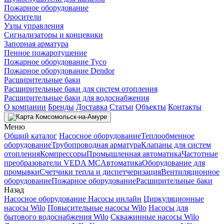
Пожарное оборудование
Оросители
Узлы управления
Сигнализаторы и концевики
Запорная арматура
Пенное пожаротушение
Пожарное оборудование Tyco
Пожарное оборудование Dendor
Расширительные баки
Расширительные баки для систем отопления
Расширительные баки для водоснабжения
О компании
Бренды
Доставка
Статьи
Объекты
Контакты
Комсомольск-на-Амуре
Меню
Общий каталог
Насосное оборудование
Теплообменное
оборудование
Трубопроводная арматура
Клапаны для систем
отопления
Компрессоры
Промышленная автоматика
Частотные
преобразователи VEDA MC
Автоматика
Оборудование для
промывки
Счетчики тепла и диспетчеризация
Вентиляционное
оборудование
Пожарное оборудование
Расширительные баки
Назад
Насосное оборудование
Насосы инлайн
Циркуляционные
насосы Wilo
Повысительные насосы Wilo
Насосы для
бытового водоснабжения Wilo
Скважинные насосы Wilo