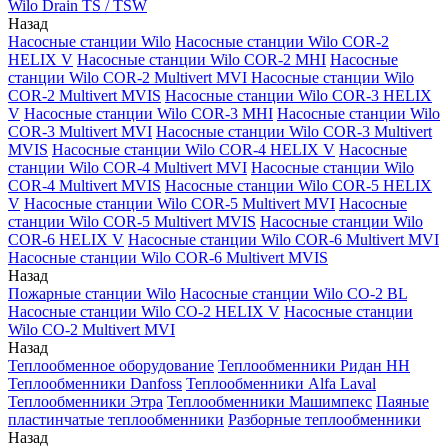
Wilo Drain TS / TSW
Назад
Насосные станции Wilo
Насосные станции Wilo COR-2
HELIX V
Насосные станции Wilo COR-2 MHI
Насосные
станции Wilo COR-2 Multivert MVI
Насосные станции Wilo
COR-2 Multivert MVIS
Насосные станции Wilo COR-3 HELIX
V
Насосные станции Wilo COR-3 MHI
Насосные станции Wilo
COR-3 Multivert MVI
Насосные станции Wilo COR-3 Multivert
MVIS
Насосные станции Wilo COR-4 HELIX V
Насосные
станции Wilo COR-4 Multivert MVI
Насосные станции Wilo
COR-4 Multivert MVIS
Насосные станции Wilo COR-5 HELIX
V
Насосные станции Wilo COR-5 Multivert MVI
Насосные
станции Wilo COR-5 Multivert MVIS
Насосные станции Wilo
COR-6 HELIX V
Насосные станции Wilo COR-6 Multivert MVI
Насосные станции Wilo COR-6 Multivert MVIS
Назад
Пожарные станции Wilo
Насосные станции Wilo CO-2 BL
Насосные станции Wilo CO-2 HELIX V
Насосные станции
Wilo CO-2 Multivert MVI
Назад
Теплообменное оборудование
Теплообменники Ридан НН
Теплообменники Danfoss
Теплообменники Alfa Laval
Теплообменники Этра
Теплообменники Машимпекс
Паяные
пластинчатые теплообменники
Разборные теплообменники
Назад