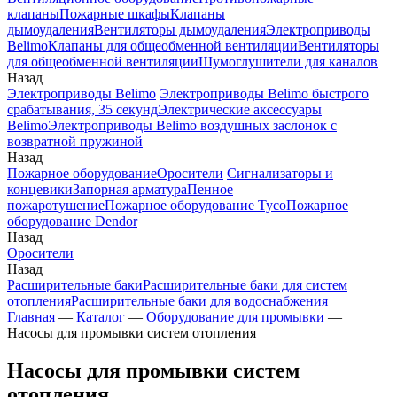
клапаны
Пожарные шкафы
Клапаны
дымоудаления
Вентиляторы дымоудаления
Электроприводы
Belimo
Клапаны для общеобменной вентиляции
Вентиляторы
для общеобменной вентиляции
Шумоглушители для каналов
Назад
Электроприводы Belimo
Электроприводы Belimo быстрого
срабатывания, 35 секунд
Электрические аксессуары
Belimo
Электроприводы Belimo воздушных заслонок c
возвратной пружиной
Назад
Пожарное оборудование
Оросители
Сигнализаторы и
концевики
Запорная арматура
Пенное
пожаротушение
Пожарное оборудование Tyco
Пожарное
оборудование Dendor
Назад
Оросители
Назад
Расширительные баки
Расширительные баки для систем
отопления
Расширительные баки для водоснабжения
Главная
—
Каталог
—
Оборудование для промывки
—
Насосы для промывки систем отопления
Насосы для промывки систем
отопления