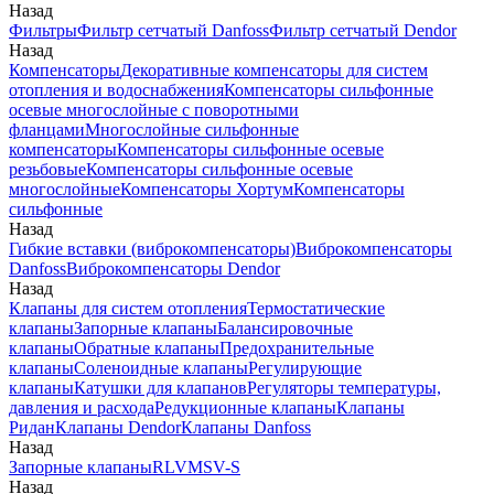
Назад
Фильтры
Фильтр сетчатый Danfoss
Фильтр сетчатый Dendor
Назад
Компенсаторы
Декоративные компенсаторы для систем
отопления и водоснабжения
Компенсаторы сильфонные
осевые многослойные с поворотными
фланцами
Многослойные сильфонные
компенсаторы
Компенсаторы сильфонные осевые
резьбовые
Компенсаторы сильфонные осевые
многослойные
Компенсаторы Хортум
Компенсаторы
сильфонные
Назад
Гибкие вставки (виброкомпенсаторы)
Виброкомпенсаторы
Danfoss
Виброкомпенсаторы Dendor
Назад
Клапаны для систем отопления
Термостатические
клапаны
Запорные клапаны
Балансировочные
клапаны
Обратные клапаны
Предохранительные
клапаны
Соленоидные клапаны
Регулирующие
клапаны
Катушки для клапанов
Регуляторы температуры,
давления и расхода
Редукционные клапаны
Клапаны
Ридан
Клапаны Dendor
Клапаны Danfoss
Назад
Запорные клапаны
RLV
MSV-S
Назад