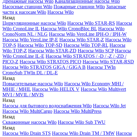
Дренажные насосы Wilo
Канализационные насосы Wilo
Насосные станции Wilo
Пожарные станции Wilo
Запасные
части к насосам Wilo
Насосы Wilo
Назад
Циркуляционные насосы Wilo
Насосы Wilo STAR-RS
Насосы
Wilo CronoLine IL
Насосы Wilo CronoBloc BL
Насосы Wilo
CronoNorm NL / NLG
Насосы Wilo VeroLine IPH-O / IPH-W
Насосы Wilo VeroLine IP-E
Насосы Wilo STAR-Z
Насосы Wilo
TOP-S
Насосы Wilo TOP-SD
Насосы Wilo TOP-RL
Насосы
Wilo TOP-Z
Насосы Wilo STAR-ZD
Насосы Wilo SCP
Насосы
Wilo CronoLine IL-E
Насосы Wilo STRATOS / -D / -Z / -ZD /
PICO-Z
Насосы Wilo STRATOS PICO
Насосы Wilo STAR-RSD
Насосы Wilo STRATOS GIGA / GIGA B
Насосы TWIn
CronoSub TWIn DL / DL-E
Назад
Повысительные насосы Wilo
Насосы Wilo Economy MHI /
MHIE / MHIL
Насосы Wilo HELIX V
Насосы Wilo Multivert
MVI / MVIL / MVIS
Назад
Насосы для бытового водоснабжения Wilo
Насосы Wilo Jet
Насосы Wilo MultiCargo
Насосы Wilo MultiPress
Назад
Скважинные насосы Wilo
Насосы Wilo Sub TWU
Назад
Насосы Wilo Drain STS
Насосы Wilo Drain TM / TMW
Насосы