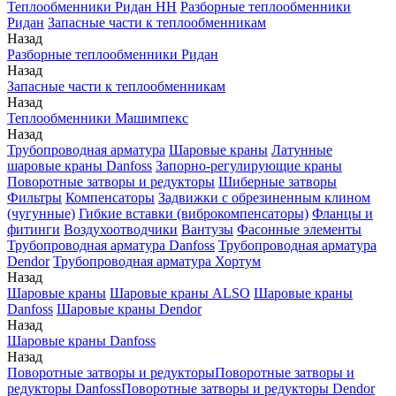
Теплообменники Ридан НН
Разборные теплообменники
Ридан
Запасные части к теплообменникам
Назад
Разборные теплообменники Ридан
Назад
Запасные части к теплообменникам
Назад
Теплообменники Машимпекс
Назад
Трубопроводная арматура
Шаровые краны
Латунные
шаровые краны Danfoss
Запорно-регулирующие краны
Поворотные затворы и редукторы
Шиберные затворы
Фильтры
Компенсаторы
Задвижки с обрезиненным клином
(чугунные)
Гибкие вставки (виброкомпенсаторы)
Фланцы и
фитинги
Воздухоотводчики
Вантузы
Фасонные элементы
Трубопроводная арматура Danfoss
Трубопроводная арматура
Dendor
Трубопроводная арматура Хортум
Назад
Шаровые краны
Шаровые краны ALSO
Шаровые краны
Danfoss
Шаровые краны Dendor
Назад
Шаровые краны Danfoss
Назад
Поворотные затворы и редукторы
Поворотные затворы и
редукторы Danfoss
Поворотные затворы и редукторы Dendor