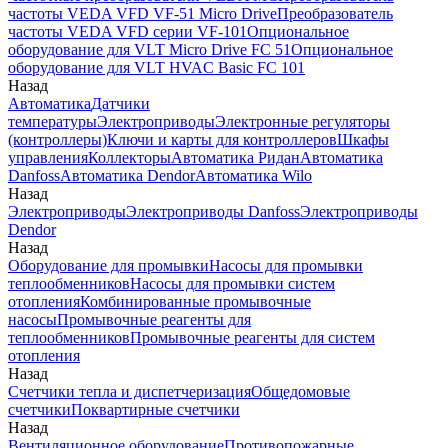
частоты VEDA VFD VF-51 Micro Drive
Преобразователь
частоты VEDA VFD серии VF-101
Опциональное
оборудование для VLT Micro Drive FC 51
Опциональное
оборудование для VLT HVAC Basic FC 101
Назад
Автоматика
Датчики
температуры
Электроприводы
Электронные регуляторы
(контроллеры)
Ключи и карты для контроллеров
Шкафы
управления
Коллекторы
Автоматика Ридан
Автоматика
Danfoss
Автоматика Dendor
Автоматика Wilo
Назад
Электроприводы
Электроприводы Danfoss
Электроприводы
Dendor
Назад
Оборудование для промывки
Насосы для промывки
теплообменников
Насосы для промывки систем
отопления
Комбинированные промывочные
насосы
Промывочные реагенты для
теплообменников
Промывочные реагенты для систем
отопления
Назад
Счетчики тепла и диспетчеризация
Общедомовые
счетчики
Поквартирные счетчики
Назад
Вентиляционное оборудование
Противопожарные