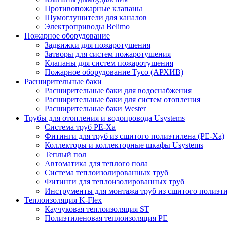
Противопожарные клапаны
Шумоглушители для каналов
Электроприводы Belimo
Пожарное оборудование
Задвижки для пожаротушения
Затворы для систем пожаротушения
Клапаны для систем пожаротушения
Пожарное оборудование Tyco (АРХИВ)
Расширительные баки
Расширительные баки для водоснабжения
Расширительные баки для систем отопления
Расширительные баки Wester
Трубы для отопления и водопровода Usystems
Система труб PE-Xa
Фитинги для труб из сшитого полиэтилена (PE-Xa)
Коллекторы и коллекторные шкафы Usystems
Теплый пол
Автоматика для теплого пола
Система теплоизолированных труб
Фитинги для теплоизолированных труб
Инструменты для монтажа труб из сшитого полиэт
Теплоизоляция K-Flex
Каучуковая теплоизоляция ST
Полиэтиленовая теплоизоляция PE