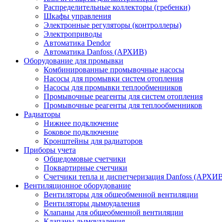
Распределительные коллекторы (гребенки)
Шкафы управления
Электронные регуляторы (контроллеры)
Электроприводы
Автоматика Dendor
Автоматика Danfoss (АРХИВ)
Оборудование для промывки
Комбинированные промывочные насосы
Насосы для промывки систем отопления
Насосы для промывки теплообменников
Промывочные реагенты для систем отопления
Промывочные реагенты для теплообменников
Радиаторы
Нижнее подключение
Боковое подключение
Кронштейны для радиаторов
Приборы учета
Общедомовые счетчики
Поквартирные счетчики
Счетчики тепла и диспетчеризация Danfoss (АРХИ
Вентиляционное оборудование
Вентиляторы для общеобменной вентиляции
Вентиляторы дымоудаления
Клапаны для общеобменной вентиляции
Клапаны дымоудаления