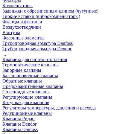
Фильтры
Компенсаторы
Задвижки с обрезиненным клином (чугунные)
Гибкие вставки (виброкомпенсаторы)
Фланцы и фитинги
Воздухоотводчики
Вантузы
Фасонные элементы
Трубопроводная арматура Danfoss
Трубопроводная арматура Dendor
...
Клапаны для систем отопления
Термостатические клапаны
Запорные клапаны
Балансировочные клапаны
Обратные клапаны
Предохранительные клапаны
Соленоидные клапаны
Регулирующие клапаны
Катушки для клапанов
Регуляторы температуры, давления и расхода
Редукционные клапаны
Клапаны Ридан
Клапаны Dendor
Клапаны Danfoss